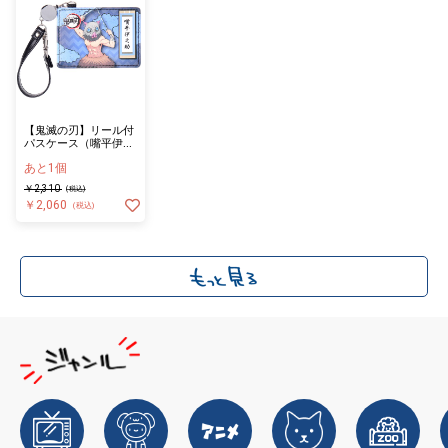
【鬼滅の刃】リール付
パスケース（嘴平伊之
助）
あと1個
￥2,310
(税込)
￥2,060
(税込)