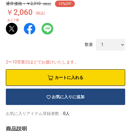
通常価格：￥2,310
10
%OFF
(税込)
￥2,060
(税込)
1
あと
個
数量
2〜10営業日ほどでお届けいたします。
カートに入れる
お気に入りに追加
物園
イラストレ
アダルトグ
お気に入りアイテム登録者数：
0人
ーター
ッズ
商品説明