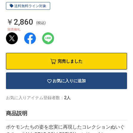
送料無料ライン対象
￥2,860
(税込)
完売御礼
完売しました
お気に入りに追加
お気に入りアイテム登録者数：
2人
物園
イラストレ
アダルトグ
ーター
ッズ
商品説明
ポケモンたちの姿を忠実に再現したコレクションぬいぐ