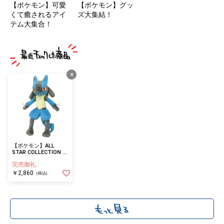
【ポケモン】可愛
【ポケモン】グッ
くて癒されるアイ
ズ大集結！
テム大集合！
×
【ポケモン】ALL
STAR COLLECTION ル
カリオ (S)
完売御礼
￥2,860
(税込)