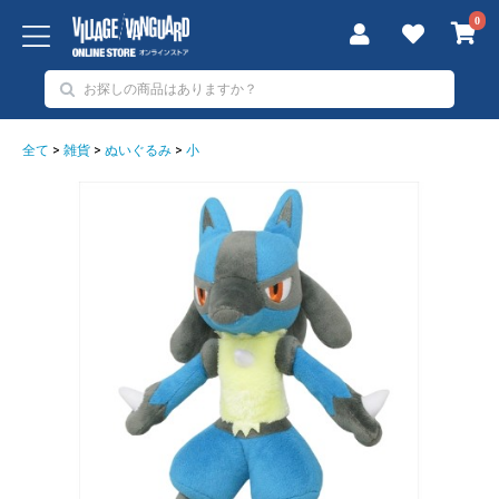
0
全て
>
雑貨
>
ぬいぐるみ
>
小