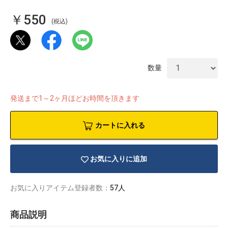
￥550
(税込)
数量
発送まで1～2ヶ月ほどお時間を頂きます
カートに入れる
お気に入りに追加
物園
イラストレ
アダルトグ
ーター
ッズ
お気に入りアイテム登録者数：
57人
商品説明