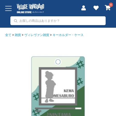
0
全て
>
雑貨
>
ヴィレヴァン雑貨
>
キーホルダー・ケース