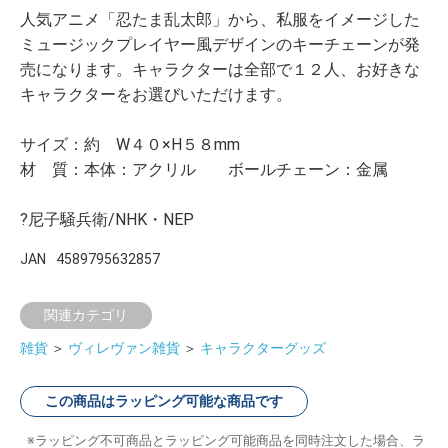
人気アニメ「忍たま乱太郎」から、私服をイメージした
ミュージックプレイヤー風デザインのキーチェーンが発
売になります。キャラクターは全部で１２人、お好きな
キャラクターをお選びいただけます。
サイズ：約 W４０×H５８mm
材 質：本体：アクリル ボールチェーン：金属
?尼子騒兵衛/NHK・NEP
JAN
4589795632857
関連カテゴリ
雑貨
＞
ヴィレヴァン雑貨
＞
キャラクターグッズ
この商品はラッピング可能な商品です
ラッピング不可商品とラッピング可能商品を同時注文した場合、ラ