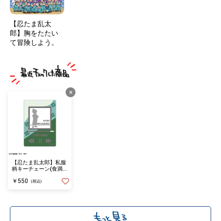
【忍たま乱太
郎】胸をたたい
て冒険しよう。
×
【忍たま乱太郎】私服
柄キーチェーン(食満
留三郎)
￥550
(税込)