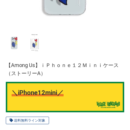
【Among Us】ｉＰｈｏｎｅ１２Ｍｉｎｉケース
（ストーリーA）
＼iPhone12mini／
送料無料ライン対象