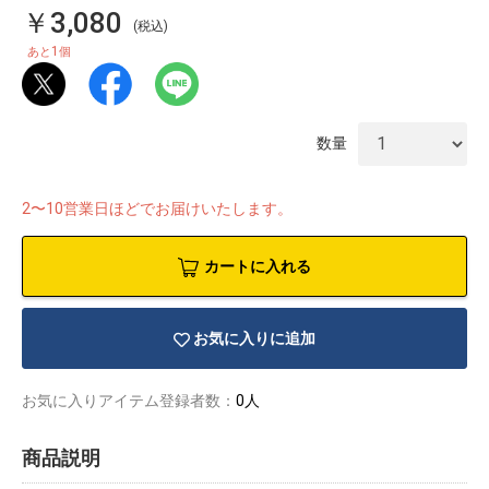
￥3,080
(税込)
1
あと
個
数量
2〜10営業日ほどでお届けいたします。
カートに入れる
お気に入りに追加
物園
イラストレ
アダルトグ
お気に入りアイテム登録者数：
0人
ーター
ッズ
商品説明