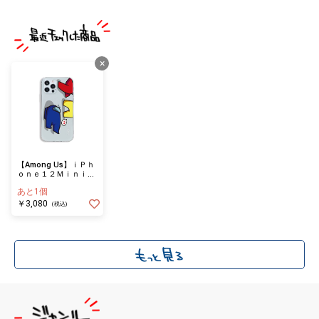
×
【Among Us】ｉＰｈ
ｏｎｅ１２Ｍｉｎｉケ
ース （ストーリーA）
あと1個
￥3,080
(税込)