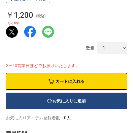
￥1,200
(税込)
6
あと
個
数量
2〜10営業日ほどでお届けいたします。
カートに入れる
お気に入りに追加
物園
イラストレ
アダルトグ
ーター
ッズ
お気に入りアイテム登録者数：
0人