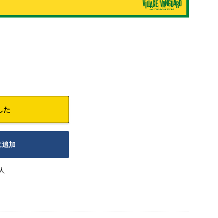
した
に追加
人