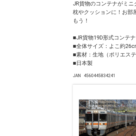
JR貨物のコンテナがミ
枕やクッションに！お部
もう！
■JR貨物19D形式コンテ
■全体サイズ：よこ約26cm
■素材：生地（ポリエス
■日本製
JAN
4560445834241