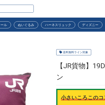
シール
ぬいぐるみ
ハーネスリュック
ディズニー
送料無料ライン対象
【JR貨物】1
ン
小さいころこのコ