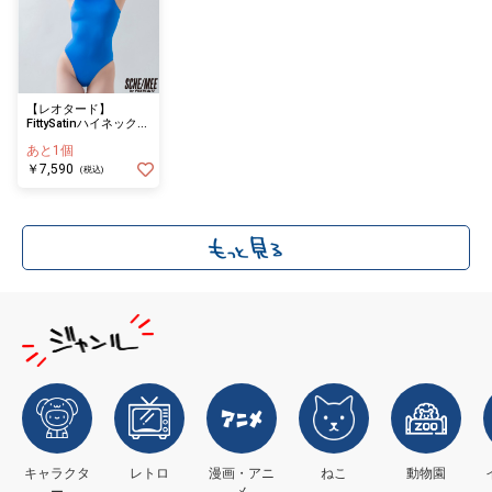
【レオタード】
FittySatinハイネックレ
オタード(ブルー/ＸＬ)
あと1個
￥7,590
(税込)
キャラクタ
レトロ
漫画・アニ
ねこ
動物園
ー
メ