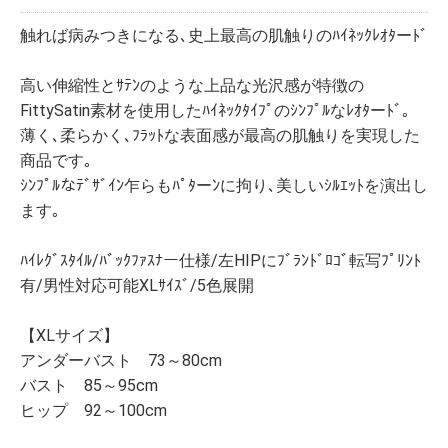
触れば病みつきになる､史上最高の肌触りのﾊｲﾈｯｸﾚｵﾀーﾄﾞ
高い伸縮性とｻﾃﾝのような上品な光沢感が特徴の
FittySatin素材を使用したﾊｲﾈｯｸﾀｲﾌﾟのｼﾝﾌﾟﾙなﾚｵﾀーﾄﾞ｡
薄く､柔らかく､ﾌﾗｯﾄな表面感が最高の肌触りを実現した
商品です｡
ｼﾝﾌﾟﾙなﾃﾞｻﾞｲﾝ乍らもﾊﾟﾀーﾝに拘り､美しいｼﾙｴｯﾄを演出し
ます｡
ﾊｲﾚｸﾞｽﾀｲﾙ/ﾊﾞｯｸﾌｧｽﾅー仕様/左HIPにﾌﾞﾗﾝﾄﾞﾛｺﾞ転写ﾌﾟﾘﾝﾄ
有/男性対応可能XLｻｲｽﾞ/5色展開
【XLサイズ】
アンダーバスト 73～80cm
バスト 85～95cm
ヒップ 92～100cm