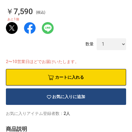
￥7,590
(税込)
1
あと
個
数量
2〜10営業日ほどでお届けいたします。
カートに入れる
お気に入りに追加
物園
イラストレ
アダルトグ
ーター
ッズ
お気に入りアイテム登録者数：
2人
商品説明