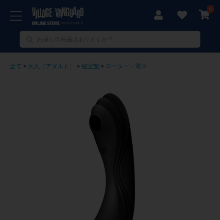
0
全て
>
大人（アダルト）
>
秘宝館
>
ローター・電マ