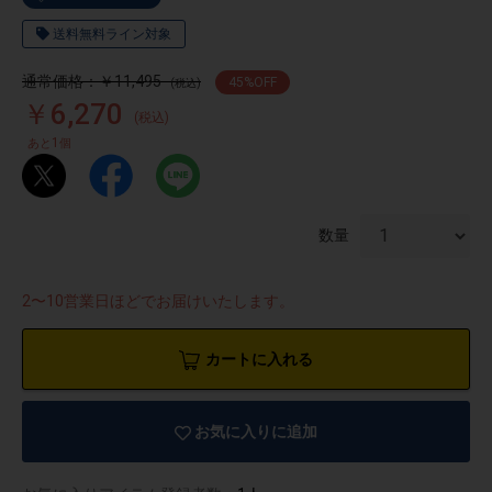
送料無料ライン対象
通常価格：￥11,495
45
%OFF
(税込)
￥6,270
(税込)
1
あと
個
数量
2〜10営業日ほどでお届けいたします。
カートに入れる
物園
イラストレ
アダルトグ
ーター
ッズ
お気に入りに追加