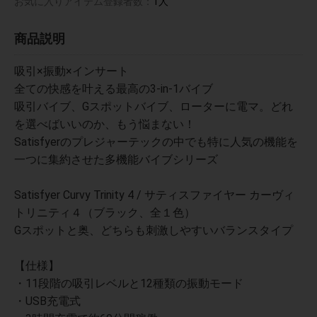
お気に入りアイテム登録者数：
1人
商品説明
吸引×振動×インサート
全ての快感を叶える最高の3-in-1バイブ
吸引バイブ、Gスポットバイブ、ローターに電マ。どれ
を選べばいいのか、もう悩まない！
Satisfyerのプレジャーテックの中でも特に人気の機能を
一つに集約させた多機能バイブシリーズ
Satisfyer Curvy Trinity 4 / サティスファイヤー カーヴィ
トリニティ４（ブラック、全１色）
Gスポットと奥、どちらも刺激しやすいバランスタイプ
【仕様】
・11段階の吸引レベルと12種類の振動モード
・USB充電式