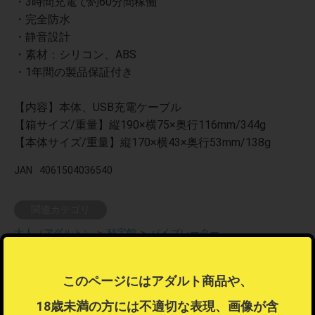
・3時間充電で約60分間稼働
・完全防水
・静音設計
・素材：シリコン、ABS
・1年間の製品保証付き
【内容】本体、USB充電ケーブル
【箱サイズ/重量】縦190×横75×奥行116mm/344g
【本体サイズ/重量】縦170×横43×奥行53mm/138g
JAN
4061504036540
関連カテゴリ
大人（アダルト）
＞
秘宝館
＞
バイブレーター
この商品はラッピング可能な商品です
このページにはアダルト商品や、
ラッピング不可商品とラッピング可能商品を同時注文した場合、ラ
18歳未満の方には不適切な表現、画像が含
ッピングするを選択することはできません。