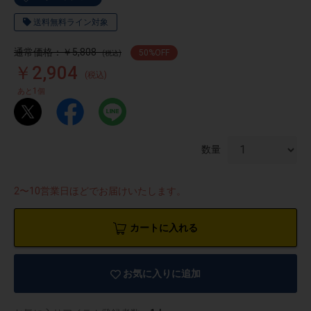
送料無料ライン対象
通常価格：￥5,808
50
%OFF
(税込)
￥2,904
(税込)
1
あと
個
数量
2〜10営業日ほどでお届けいたします。
カートに入れる
物園
イラストレ
アダルトグ
ーター
ッズ
お気に入りに追加