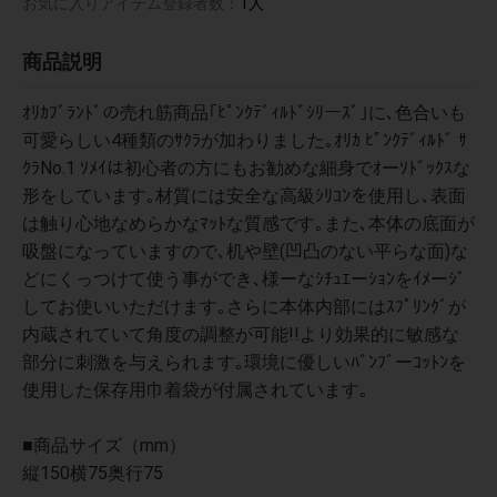
お気に入りアイテム登録者数：
1人
商品説明
ｵﾘｶﾌﾞﾗﾝﾄﾞの売れ筋商品｢ﾋﾟﾝｸﾃﾞｨﾙﾄﾞｼﾘーｽﾞ｣に､色合いも
可愛らしい4種類のｻｸﾗが加わりました｡ｵﾘｶ ﾋﾟﾝｸﾃﾞｨﾙﾄﾞ ｻ
ｸﾗNo.1 ｿﾒｲは初心者の方にもお勧めな細身でｵーｿﾄﾞｯｸｽな
形をしています｡材質には安全な高級ｼﾘｺﾝを使用し､表面
は触り心地なめらかなﾏｯﾄな質感です｡また､本体の底面が
吸盤になっていますので､机や壁(凹凸のない平らな面)な
どにくっつけて使う事ができ､様ーなｼﾁｭｴーｼｮﾝをｲﾒーｼﾞ
してお使いいただけます｡さらに本体内部にはｽﾌﾟﾘﾝｸﾞが
内蔵されていて角度の調整が可能!!より効果的に敏感な
部分に刺激を与えられます｡環境に優しいﾊﾞﾝﾌﾞーｺｯﾄﾝを
使用した保存用巾着袋が付属されています｡
■商品サイズ（mm）
縦150横75奥行75