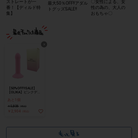
ストレートが一
〇女性による、女
最大50％OFF!!アダル
番！【ディルド特
性の為の、大人の
トグッズSALE!!
集】
おもちゃ〇
×
【50%OFF!!SALE】
【OLIKA】ピンクディ
ルド サクラ No.1 ソメ
あと1個
イ
￥5,808
(税込)
￥2,904
(税込)