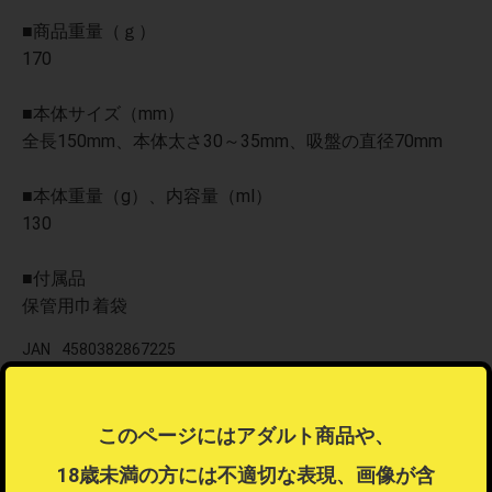
■商品重量（ｇ）
170
■本体サイズ（mm）
全長150mm、本体太さ30～35mm、吸盤の直径70mm
■本体重量（g）、内容量（ml）
130
■付属品
保管用巾着袋
JAN
4580382867225
この商品はラッピング可能な商品です
このページにはアダルト商品や、
ラッピング不可商品とラッピング可能商品を同時注文した場合、ラ
ッピングするを選択することはできません。
18歳未満の方には不適切な表現、画像が含
ラッピングするを選択したい場合は注文を分けてご注文ください。