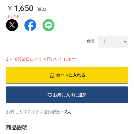
￥1,650
(税込)
5
あと
個
数量
2〜10営業日ほどでお届けいたします。
カートに入れる
お気に入りに追加
物園
イラストレ
アダルトグ
ーター
ッズ
お気に入りアイテム登録者数：
2人
商品説明