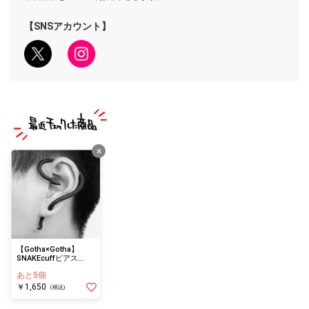
【SNSアカウント】
×
【Gotha×Gotha】
SNAKEcuffピアス
(BK・左耳用)
あと5個
￥1,650
(税込)