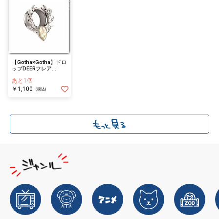
【Gotha×Gotha】ドロ
ップDEERフレア
WH(6mm)
あと1個
￥1,100
(税込)