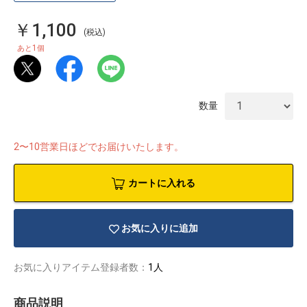
￥1,100
(税込)
1
あと
個
数量
2〜10営業日ほどでお届けいたします。
カートに入れる
お気に入りに追加
物園
イラストレ
アダルトグ
ーター
ッズ
お気に入りアイテム登録者数：
1人
商品説明