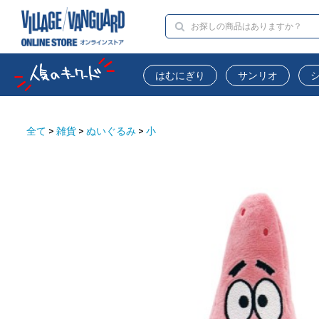
はむにぎり
サンリオ
全て
>
雑貨
>
ぬいぐるみ
>
小