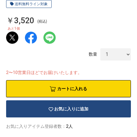
送料無料ライン対象
￥3,520
(税込)
1
あと
個
数量
2〜10営業日ほどでお届けいたします。
カートに入れる
物園
イラストレ
アダルトグ
お気に入りに追加
ーター
ッズ
お気に入りアイテム登録者数：
2人