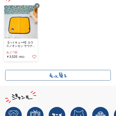
×
【ハイキュー!!】カラ
スノオンセン サウナマ
ット ヒナガラス
あと1個
￥3,520
(税込)