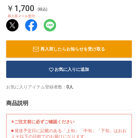
￥1,700
(税込)
再入荷メール受付
再入荷したらお知らせを受け取る
お気に入りに追加
お気に入りアイテム登録者数：
0人
商品説明
物園
イラストレ
アダルトグ
ーター
ッズ
※ご注文前に必ずご確認ください
■ 発送予定日に記載のある「上旬」「中旬」「下旬」はおお
よそ以下の日程でのお届けになります。