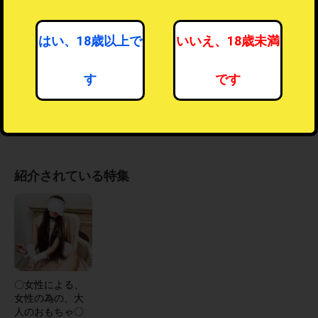
フォローする
はい、18歳以上で
いいえ、18歳未満
フォロー機能とは？
？
最新情報をメールでお知らせします。
す
です
【プロフィール】
ヴィレヴァン秘宝館女性店長が選ぶ、本気で実用的な女性が
気持ち良くなれるアダルトグッズ
紹介されている特集
〇女性による、
女性の為の、大
人のおもちゃ〇