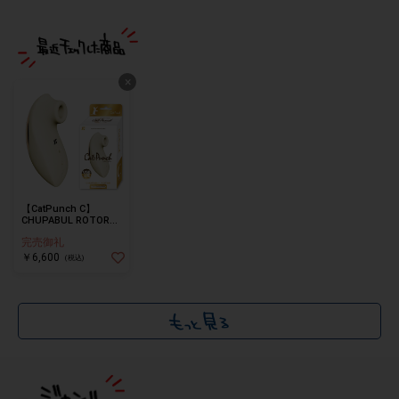
×
【CatPunch C】
CHUPABUL ROTOR
VANILLA(WHITE)【吸
完売御礼
引ローター】
￥6,600
(税込)