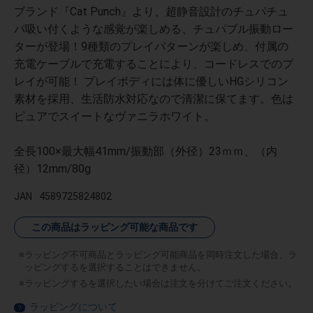
ブランド『Cat Punch』より、超静音設計のチュパチュ
パ吸い付くような感覚が楽しめる、チュパブル振動ロー
ターが登場！9種類のプレイパターンが楽しめ、付属の
充電ケーブルで充電することにより、コードレスでのプ
レイが可能！ プレイボディには体に優しいHGシリコン
素材を採用、生活防水対応なので清潔に保てます。色は
ピュアでスイートなヴァニラホワイト。
全長100×最大幅41mm/振動部（外径）23ｍｍ、（内
径）12mm/80g
JAN
4589725824802
この商品はラッピング可能な商品です
ラッピング不可商品とラッピング可能商品を同時注文した場合、ラ
ッピングするを選択することはできません。
ラッピングするを選択したい場合は注文を分けてご注文ください。
ラッピングについて
？