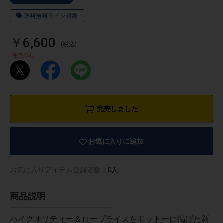
送料無料ライン対象
￥6,600
(税込)
完売御礼
完売しました
お気に入りに追加
お気に入りアイテム登録者数：
0人
物園
イラストレ
アダルトグ
ーター
ッズ
商品説明
ハイクオリティー＆ロープライスをモットーに掲げた新