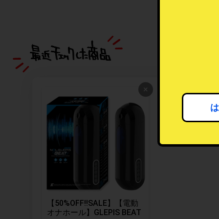
×
は
【50%OFF!!SALE】【電動
オナホール】GLEPIS BEAT