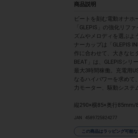
商品説明
ビートを刻む電動オナホール
「GLEPIS」の強化リフ
ズムやメロディを選ぶよ
ナーカップは「GLEPIS INNE
作に合わせて、大きなヒダ
BEAT」は、GLEPIS
最大3時間稼働。充電用U
なるハイパワーを求めて、
力モーター、駆動システ
縦290×横85×奥行85mm/8
JAN
4589725824277
この商品はラッピング可能な