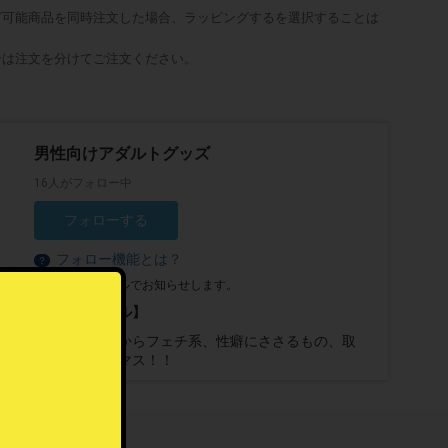
グ可能商品を同時注文した場合、ラッピングするを選択することは
合は注文を分けてご注文ください。
男性向けアダルトグッズ
16人がフォロー中
フォローする
フォロー機能とは？
？
最新情報をメールでお知らせします。
【プロフィール】
ライトなものからフェチ系、性癖にささるもの、取
り揃えておりマス！！
。