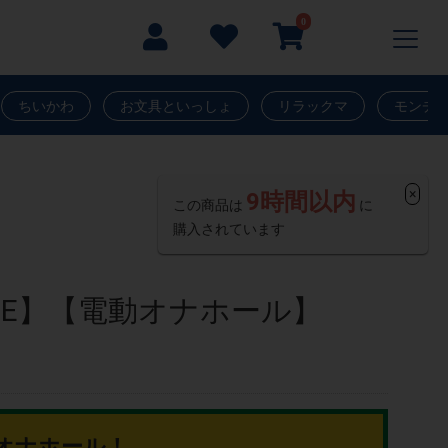
0
ちいかわ
お文具といっしょ
リラックマ
モンチ
×
9時間以内
この商品は
に
購入されています
SALE】【電動オナホール】
オナホール！