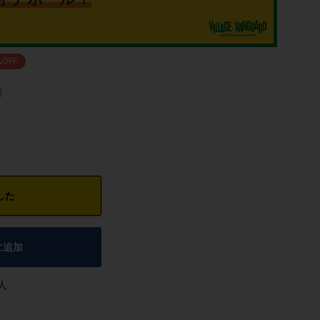
%OFF
)
した
に追加
人