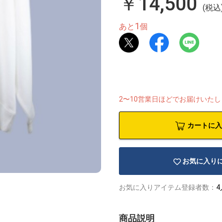
￥14,500
(税込
1
あと
個
2〜10営業日ほどでお届けいた
カートに入
お気に入り
お気に入りアイテム登録者数：
4
商品説明