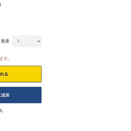
)
数量
します。
れる
に追加
人