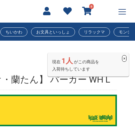
0
ちいかわ
お文具といっしょ
リラックマ
モンチ
×
1人
現在
がこの商品を
入荷待ちしています
・蘭たん】 パーカー WH L