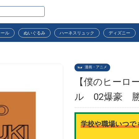
シール
ぬいぐるみ
ハーネスリュック
ディズニー
漫画・アニメ
【僕のヒーロ
ル 02爆豪 
学校や職場いつで