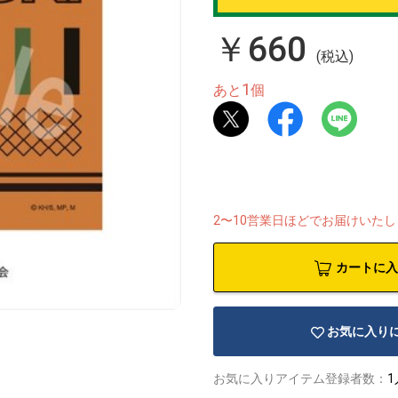
￥660
(税込)
1
あと
個
2〜10営業日ほどでお届けいた
カートに入
お気に入り
お気に入りアイテム登録者数：
1