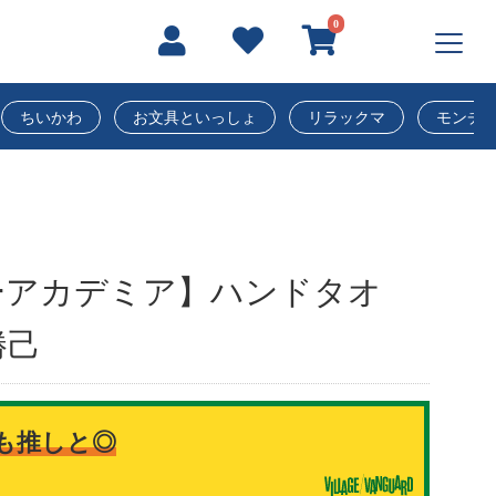
0
ちいかわ
お文具といっしょ
リラックマ
モンチ
ーアカデミア】ハンドタオ
勝己
も推しと◎