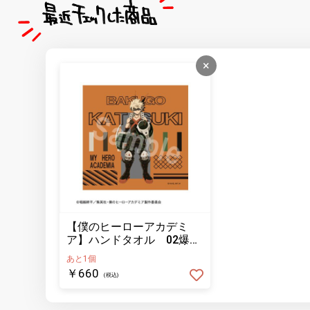
×
【僕のヒーローアカデミ
ア】ハンドタオル 02爆
豪 勝己
あと1個
￥660
(税込)