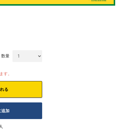
数量
します。
れる
に追加
人