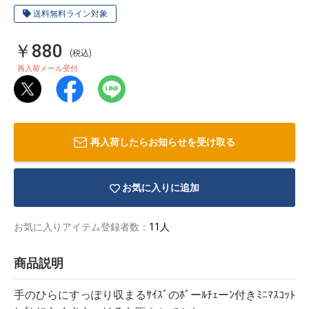
送料無料ライン対象
￥880
(税込)
再入荷メール受付
再入荷したらお知らせを受け取る
お気に入りに追加
お気に入りアイテム登録者数：
11人
物園
イラストレ
アダルトグ
ーター
ッズ
商品説明
手のひらにすっぽり収まるｻｲｽﾞのﾎﾞーﾙﾁｪーﾝ付きﾐﾆﾏｽｺｯﾄ