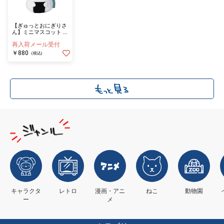
【ぎゅっとおにぎりさ
ん】ミニマスコット の
り
再入荷メール受付
￥880
(税込)
キャラクタ
レトロ
漫画・アニ
ねこ
動物園
ー
メ