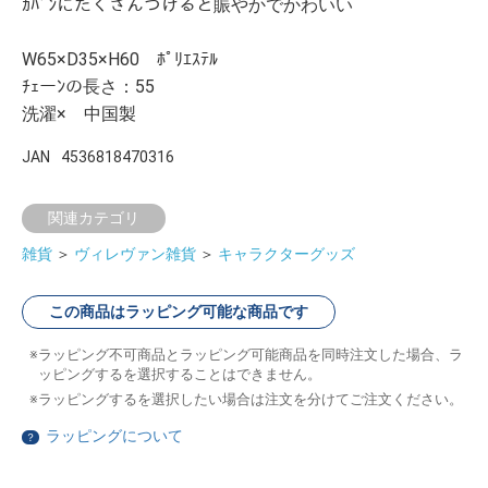
ｶﾊﾞﾝにたくさんつけると賑やかでかわいい
W65×D35×H60 ﾎﾟﾘｴｽﾃﾙ
ﾁｪーﾝの長さ：55
洗濯× 中国製
JAN
4536818470316
関連カテゴリ
雑貨
＞
ヴィレヴァン雑貨
＞
キャラクターグッズ
この商品はラッピング可能な商品です
ラッピング不可商品とラッピング可能商品を同時注文した場合、ラ
ッピングするを選択することはできません。
ラッピングするを選択したい場合は注文を分けてご注文ください。
ラッピングについて
？