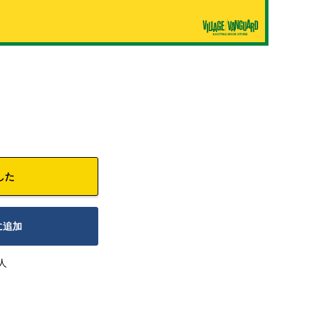
した
に追加
人