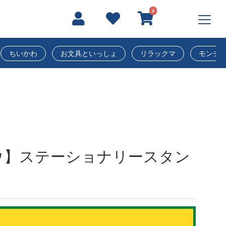
0
ちいかわ
お文具といっしょ
リラックマ
モンチ
ウ】ステーショナリースタン