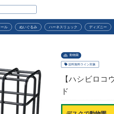
シール
ぬいぐるみ
ハーネスリュック
ディズニー
動物園
送料無料ライン対象
【ハシビロコ
ド
デスクで動物園