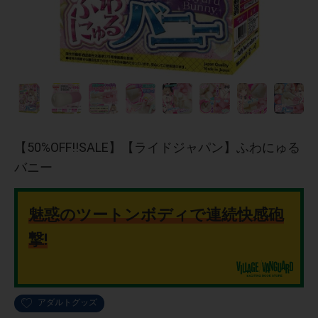
【50%OFF!!SALE】【ライドジャパン】ふわにゅる
バニー
魅惑のツートンボディで連続快感砲
撃!
アダルトグッズ