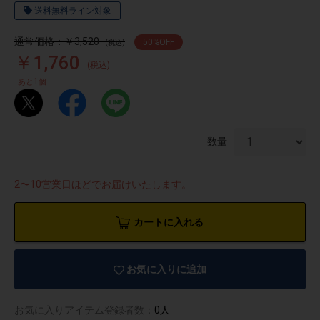
送料無料ライン対象
通常価格：￥3,520
50
%OFF
(税込)
￥1,760
(税込)
1
あと
個
数量
2〜10営業日ほどでお届けいたします。
カートに入れる
物園
イラストレ
アダルトグ
お気に入りに追加
ーター
ッズ
お気に入りアイテム登録者数：
0人