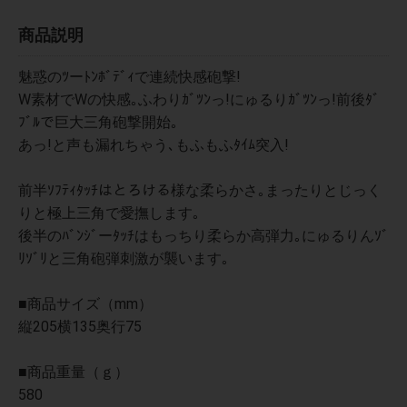
商品説明
魅惑のﾂーﾄﾝﾎﾞﾃﾞｨで連続快感砲撃!
W素材でWの快感｡ふわりｶﾞﾂﾝっ!にゅるりｶﾞﾂﾝっ!前後ﾀﾞ
ﾌﾞﾙで巨大三角砲撃開始｡
あっ!と声も漏れちゃう､もふもふﾀｲﾑ突入!
前半ｿﾌﾃｨﾀｯﾁはとろける様な柔らかさ｡まったりとじっく
りと極上三角で愛撫します｡
後半のﾊﾞﾝｼﾞーﾀｯﾁはもっちり柔らか高弾力｡にゅるりんｿﾞ
ﾘｿﾞﾘと三角砲弾刺激が襲います｡
■商品サイズ（mm）
縦205横135奥行75
■商品重量（ｇ）
580