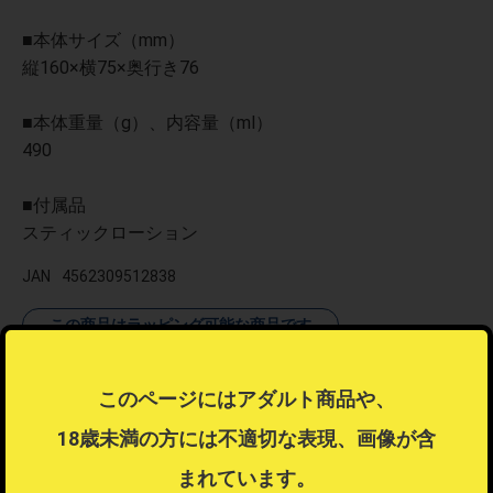
■本体サイズ（mm）
縦160×横75×奥行き76
■本体重量（g）、内容量（ml）
490
■付属品
スティックローション
JAN
4562309512838
この商品はラッピング可能な商品です
ラッピング不可商品とラッピング可能商品を同時注文した場合、ラ
ッピングするを選択することはできません。
このページにはアダルト商品や、
ラッピングするを選択したい場合は注文を分けてご注文ください。
18歳未満の方には不適切な表現、画像が含
ラッピングについて
？
まれています。