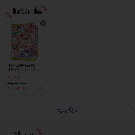
×
【50%OFF!!SALE】
【ライドジャパン】ふ
わにゅるバニー
あと1個
￥3,520
(税込)
￥1,760
(税込)