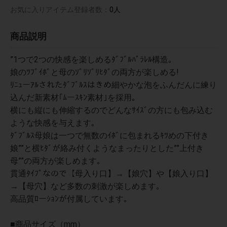
お気に入りアイテム登録者数：
0人
商品説明
”1つで2つの快感を楽しめるﾀﾞﾌﾞﾙﾊﾟﾗﾚﾙ構造｡
娘のﾂﾌﾞｲﾎﾞと母のｿﾞﾘｿﾞﾘﾋﾀﾞの両方が楽しめる!
ﾘﾆｭーｱﾙされたﾀﾞﾌﾞﾙｽはきめ細やかな泡をふんだんに練り
込んだ新素材｢ﾑーｽｷﾝ素材｣を採用｡
横にも縦にも伸縮するのでどんなｻｲｽﾞの方にも包み込む
ような快感を与えます｡
ﾀﾞﾌﾞﾙｽ母娘は一つで無数のｲﾎﾞに包まれるｷﾂめの下付き
娘””と横ﾋﾀﾞが絡み付くようなまったりとした””上付き
母””の両方が楽しめます｡
貫通ﾀｲﾌﾟなので【母入り口】→【娘穴】や【娘入り口】
→【母穴】など多数の刺激が楽しめます｡
高品質ﾛーｼｮﾝが付属しています｡
■商品サイズ（mm）