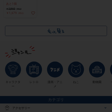
ほしがり母といいなり
あと1個
娘～貫通
￥2,860
(税込)
￥1,679
(税込)
キャラクタ
レトロ
漫画・アニ
ねこ
動物園
ー
メ
カテゴリ
アクセサリー