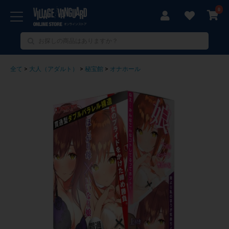
0
全て
>
大人（アダルト）
>
秘宝館
>
オナホール