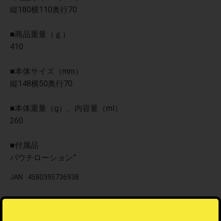
縦180横110奥行70
■商品重量（ｇ）
410
■本体サイズ（mm）
縦148横50奥行70
■本体重量（g）、内容量（ml）
260
■付属品
パウチローション”
JAN
4580395736938
関連カテゴリ
大人（アダルト）
＞
秘宝館
＞
オナホール