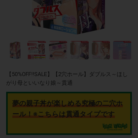
【50%OFF!!SALE】【2穴ホール】ダブルス～ほし
がり母といいなり娘～貫通
夢の親子丼が楽しめる究極の二穴ホ
ール！※こちらは貫通タイプです