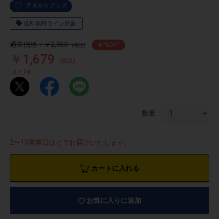
アダルトグッズ
送料無料ライン対象
通常価格：￥2,860
41
%OFF
(税込)
￥1,679
(税込)
1
あと
個
数量
2〜10営業日ほどでお届けいたします。
カートに入れる
物園
イラストレ
アダルトグ
ーター
ッズ
お気に入りに追加