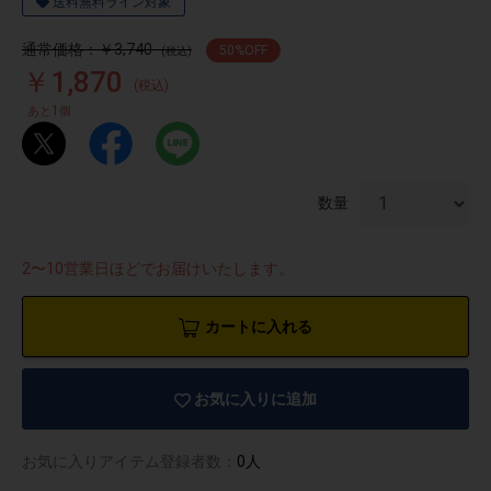
送料無料ライン対象
通常価格：￥3,740
50
%OFF
(税込)
￥1,870
(税込)
1
あと
個
数量
2〜10営業日ほどでお届けいたします。
カートに入れる
お気に入りに追加
物園
イラストレ
アダルトグ
ーター
ッズ
お気に入りアイテム登録者数：
0人