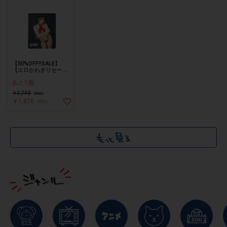
【50%OFF!!SALE】
【エロかわぎりセー
フ】フロントクロスセ
あと1個
クシービキニ
￥3,740
(税込)
￥1,870
(税込)