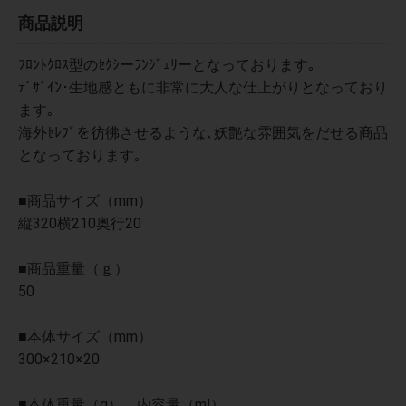
商品説明
ﾌﾛﾝﾄｸﾛｽ型のｾｸｼーﾗﾝｼﾞｪﾘーとなっております｡
ﾃﾞｻﾞｲﾝ･生地感ともに非常に大人な仕上がりとなっており
ます｡
海外ｾﾚﾌﾞを彷彿させるような､妖艶な雰囲気をだせる商品
となっております｡
■商品サイズ（mm）
縦320横210奥行20
■商品重量（ｇ）
50
■本体サイズ（mm）
300×210×20
■本体重量（g）、内容量（ml）