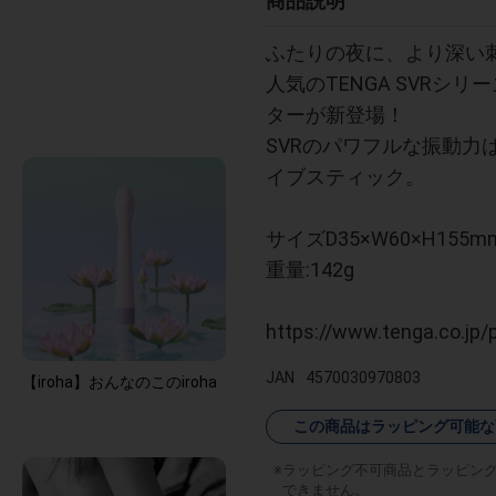
商品説明
ふたりの夜に、より深い
人気のTENGA SVR
ターが新登場！
SVRのパワフルな振動
イブスティック。
サイズD35×W60×H155m
重量:142g
https://www.tenga.co.jp/
JAN
4570030970803
【iroha】おんなのこのiroha
この商品はラッピング可能な
ラッピング不可商品とラッピン
できません。