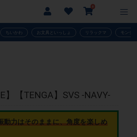
0
ちいかわ
お文具といっしょ
リラックマ
モンチ
LE】【TENGA】SVS -NAVY-
な振動力はそのままに、角度を楽しめ