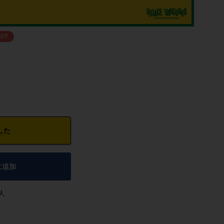
OFF
した
に追加
人