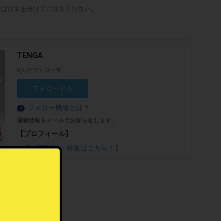
合は注文を分けてご注文ください。
TENGA
0人がフォロー中
フォローする
フォロー機能とは？
？
最新情報をメールでお知らせします。
【プロフィール】
⇒
【「TENGA」特集はこちら！】
。