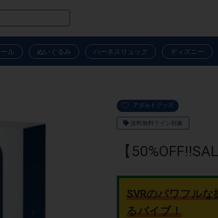
シール
ぬいぐるみ
ハーネスリュック
ディズニー
アダルトグッズ
送料無料ライン対象
【50%OFF!!SA
SVRのパワフル
るバイブ！