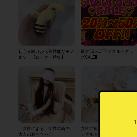
初心者向けから高性能なモノ
最大50％OFF!!アダルトグッ
まで！【ローター特集】
ズSALE!!
〇女性による、女性の為の、
女性に捧ぐ、「本気で凄い」
大人のおもちゃ〇
アダルトグッズ