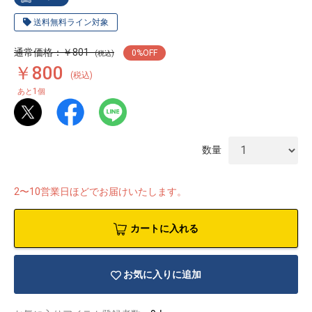
送料無料ライン対象
通常価格：￥801
0
%OFF
(税込)
￥800
(税込)
1
あと
個
数量
2〜10営業日ほどでお届けいたします。
カートに入れる
物園
イラストレ
アダルトグ
ーター
ッズ
お気に入りに追加