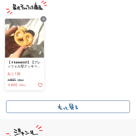
×
【＃kawaiiiii!】【プレ
ッツェル型クッキー】
手作りクッキーのヘア
あと1個
クリップ（ブローチに
も）
￥801
(税込)
￥800
(税込)