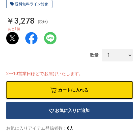
送料無料ライン対象
￥3,278
(税込)
1
あと
個
数量
2〜10営業日ほどでお届けいたします。
カートに入れる
物園
イラストレ
アダルトグ
お気に入りに追加
ーター
ッズ
お気に入りアイテム登録者数：
6人