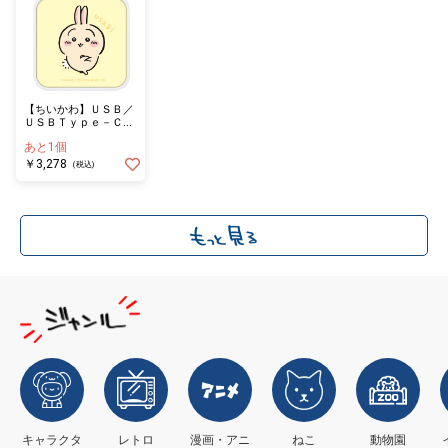
【ちいかわ】ＵＳＢ／
ＵＳＢＴｙｐｅ－Ｃ
ＡＣアダプタ うさぎ
あと1個
￥3,278
(税込)
キャラクタ
レトロ
漫画・アニ
ねこ
動物園