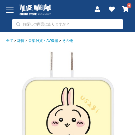
0
全て
>
雑貨
>
音楽雑貨・AV機器
>
その他