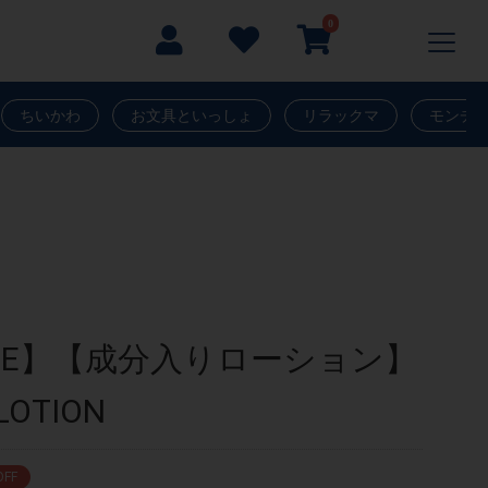
0
ちいかわ
お文具といっしょ
リラックマ
モンチ
!SALE】【成分入りローション】
LOTION
OFF