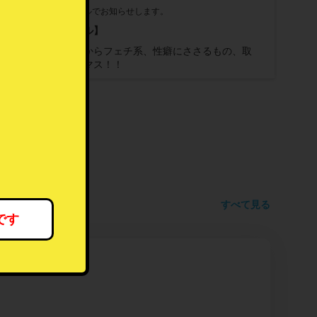
。
最新情報をメールでお知らせします。
【プロフィール】
ライトなものからフェチ系、性癖にささるもの、取
り揃えておりマス！！
すべて見る
です