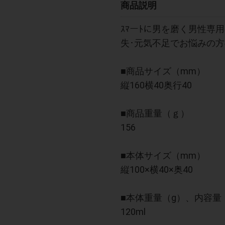
商品説明
ｽﾏーﾄに男を磨く男性専用の
失･元気不足でお悩みの方
■商品サイズ（mm）
縦160横40奥行40
■商品重量（ｇ）
156
■本体サイズ（mm）
縦100×横40×奥40
■本体重量（g）、内容量
120ml