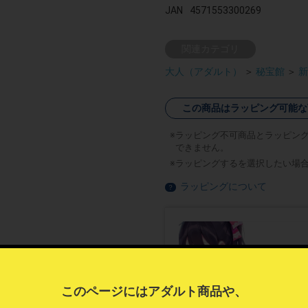
JAN
4571553300269
関連カテゴリ
大人（アダルト）
＞
秘宝館
＞
新
この商品はラッピング可能な
ラッピング不可商品とラッピン
できません。
ラッピングするを選択したい場
ラッピングについて
？
このページにはアダルト商品や、