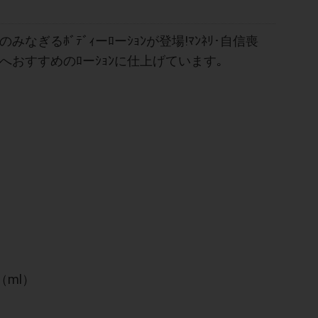
みなぎるﾎﾞﾃﾞｨーﾛーｼｮﾝが登場!ﾏﾝﾈﾘ･自信喪
へおすすめのﾛーｼｮﾝに仕上げています｡
（ml）