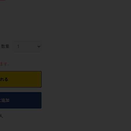
数量
します。
れる
に追加
人