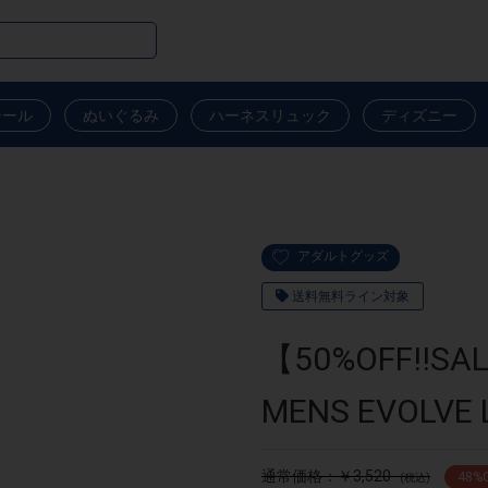
シール
ぬいぐるみ
ハーネスリュック
ディズニー
アダルトグッズ
送料無料ライン対象
【50%OFF!
MENS EVOLVE 
通常価格：￥3,520
48
%
(税込)