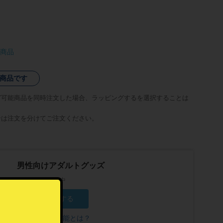
商品
商品です
グ可能商品を同時注文した場合、ラッピングするを選択することは
合は注文を分けてご注文ください。
男性向けアダルトグッズ
16人がフォロー中
フォローする
フォロー機能とは？
？