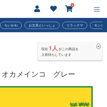
0
ちいかわ
お文具といっしょ
リラックマ
モンチ
×
1人
現在
がこの商品を
入荷待ちしています
】オカメインコ グレー