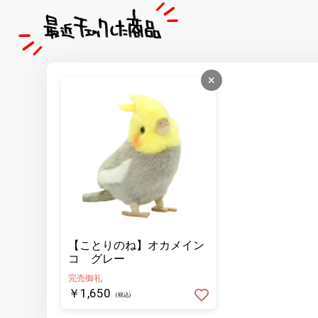
×
【ことりのね】オカメイン
コ グレー
完売御礼
￥1,650
(税込)