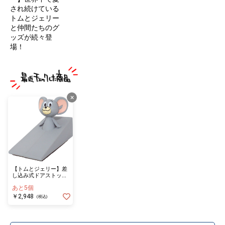
され続けている
トムとジェリー
と仲間たちのグ
ッズが続々登
場！
×
【トムとジェリー】差
し込み式ドアストッパ
ー ファニーアート／
あと5個
タフィ
￥2,948
(税込)