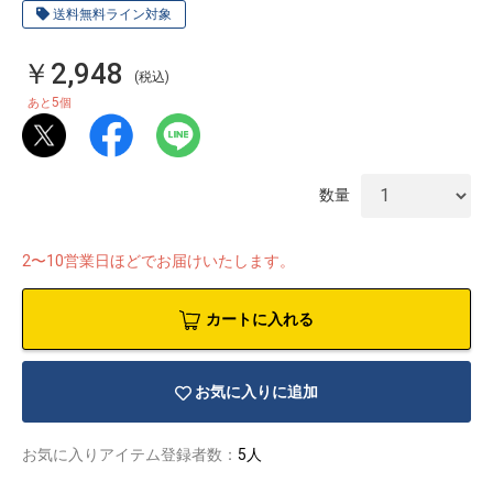
送料無料ライン対象
￥2,948
(税込)
5
あと
個
数量
2〜10営業日ほどでお届けいたします。
カートに入れる
物園
イラストレ
アダルトグ
お気に入りに追加
ーター
ッズ
お気に入りアイテム登録者数：
5人