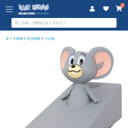
0
全て
>
雑貨
>
生活雑貨
>
その他