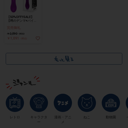
【50%OFF!!SALE】
【噂のデンマ×バイ
ブ】噂のデンマ×バイ
完売御礼
ブ(パープル)
￥2,090
(税込)
￥1,091
(税込)
レトロ
キャラクタ
漫画・アニ
ねこ
動物園
ー
メ