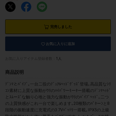
完売しました
お気に入りに追加
お気に入りアイテム登録者数：
1人
商品説明
ﾃﾞﾝﾏとﾊﾞｲﾌﾞ｡一台二役のﾃﾞｭｱﾙﾍｯﾄﾞｸﾞｯｽﾞ登場｡高品質なｼﾘ
ｺﾝ素材に上質な振動がｳﾘのﾊｲﾊﾟﾜーﾓーﾀー搭載のﾃﾞﾝﾏﾍｯﾄﾞ
とｽﾑーｽﾞな触り心地と強力な振動がｳﾘのﾊﾞｲﾌﾞﾍｯﾄﾞ｡二つ
物園
イラストレ
アダルトグ
ーター
ッズ
の上質快感がこれ一台で楽しめます｡20種類のﾊﾟﾀーﾝと8
段階の振動速度に充電式の3.7Vﾊﾞｯﾃﾘー搭載｡IPX5の上級