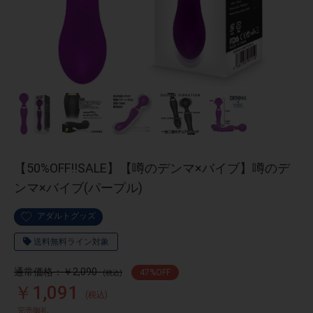
【50%OFF!!SALE】【噂のデンマ×バイブ】噂のデ
ンマ×バイブ(パープル)
アダルトグッズ
送料無料ライン対象
通常価格：￥2,090
47
%OFF
(税込)
￥1,091
(税込)
完売御礼