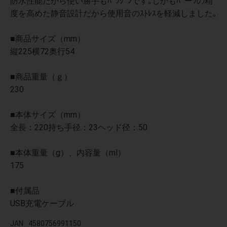
防水性能だから使い勝手もﾊﾞﾂｸﾞﾝです｡しかもﾊﾟーﾂの精
度を高めた静音設計だから使用音のｽﾄﾚｽを軽減しました｡
■商品サイズ（mm）
縦225横72奥行54
■商品重量（ｇ）
230
■本体サイズ（mm）
全長：220持ち手径：23ヘッド径：50
■本体重量（g）、内容量（ml）
175
■付属品
USB充電ケーブル
JAN
4580756991150