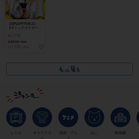
【50%OFF!!SALE】
【ギミックオナホー
ル】サディスラD【伸
あと1個
ばして楽しむスライド
オナニー 先端を刺激す
￥2,310
(税込)
るギミックオナホール
￥1,155
(税込)
非貫通 ソフト素材使
用】
レトロ
キャラクタ
漫画・アニ
ねこ
動物園
ー
メ