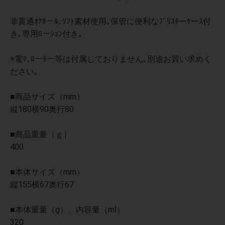
非貫通ｵﾅﾎーﾙ､ｿﾌﾄ素材使用｡保管に便利なﾌﾞﾘｽﾀーｹーｽ付
き､専用ﾛーｼｮﾝ付き｡
※電ﾏ､ﾛーﾀー等は付属しておりません｡別途お買い求めく
ださい｡
■商品サイズ（mm）
縦180横90奥行80
■商品重量（ｇ）
400
■本体サイズ（mm）
縦155横67奥行67
■本体重量（g）、内容量（ml）
320