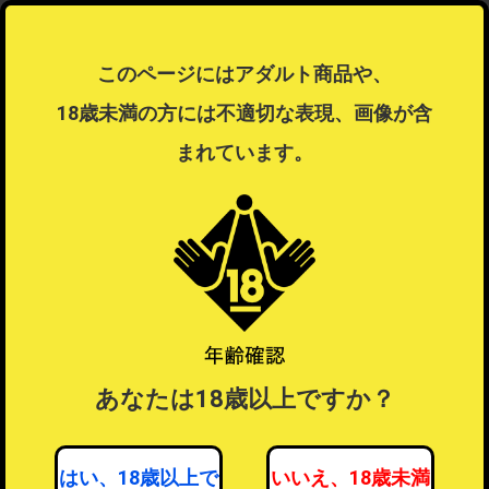
■付属品
このページにはアダルト商品や、
専用ブリスターケース、オリジナルローション付属
18歳未満の方には不適切な表現、画像が含
JAN
4589454650789
まれています。
この商品はラッピング可能な商品です
ラッピング不可商品とラッピング可能商品を同時注文した場合、ラ
ッピングするを選択することはできません。
ラッピングするを選択したい場合は注文を分けてご注文ください。
ラッピングについて
？
あなたは18歳以上ですか？
はい、18歳以上で
いいえ、18歳未満