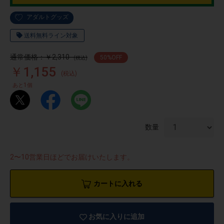
アダルトグッズ
送料無料ライン対象
通常価格：￥2,310
50
%OFF
(税込)
￥1,155
(税込)
1
あと
個
数量
2〜10営業日ほどでお届けいたします。
カートに入れる
物園
イラストレ
アダルトグ
ーター
ッズ
お気に入りに追加