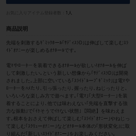
お気に入りアイテム登録者数：
1人
商品説明
先端を刺激するｷﾞﾐｯｸﾎーﾙ｢ｻﾃﾞｨｽﾗD｣は伸ばして楽しむｽﾗ
ｲﾄﾞｵﾅﾆーが楽しめるｵﾅﾎーﾙです｡
電ﾏやﾛーﾀーを装着できるｵﾅﾎーﾙが欲しい!ｵﾅﾎーﾙを伸ば
して刺激したい｡という新しい想像から｢ｻﾃﾞｨｽﾗD｣は開発
されました｡上部に空いている｢ｽﾗｲﾄﾞﾙーﾌﾟｷﾞﾐｯｸ｣は電ﾏや
ﾛーﾀーをﾊﾒたり､引っ張ったり､握ったり､ねじったりと､
いろいろな楽しみ方で遊べます｡｢電ﾏ｣｢大型ﾛーﾀー｣を装
着することにより､他では味わえない｢先端を直撃する強
力な振動｣で｢ｲｹそうでｲｹない状態｣【悶絶】を味わえま
す｡根本をおさえて伸ばして楽しむ｢ｽﾗｲﾄﾞｵﾅﾆー｣やねじっ
て楽しむ｢ｽｸﾘｭーｵﾅﾆー｣などｵﾅﾎーﾙ本体の｢形状変化｣に取
り組んだ｢新しいｽﾗｲﾄﾞｵﾅﾆー｣をお楽しみください｡