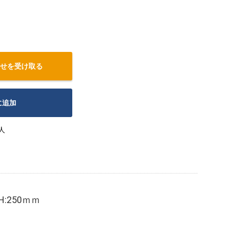
せを受け取る
に追加
人
:250ｍｍ