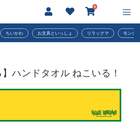
0
ちいかわ
お文具といっしょ
リラックマ
モンチ
】ハンドタオル ねこいる！