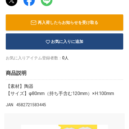
再入荷したらお知らせを受け取る
お気に入りに追加
お気に入りアイテム登録者数：
0人
商品説明
【素材】陶器
【サイズ】φ80mm（持ち手含む120mm）×H:100mm
物園
イラストレ
アダルトグ
JAN
4582721583445
ーター
ッズ