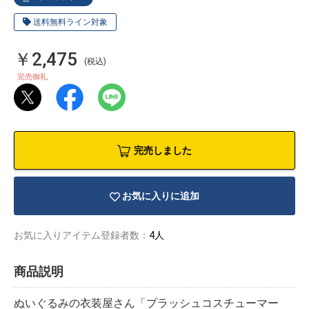
送料無料ライン対象
￥2,475
(税込)
完売御礼
完売しました
お気に入りに追加
お気に入りアイテム登録者数：
4人
物園
イラストレ
アダルトグ
ーター
ッズ
商品説明
ぬいぐるみの衣装屋さん「プラッシュコスチューマー