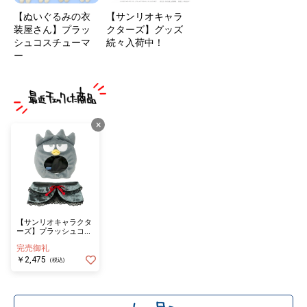
【ぬいぐるみの衣
【サンリオキャラ
装屋さん】プラッ
クターズ】グッズ
シュコスチューマ
続々入荷中！
ー
×
【サンリオキャラクタ
ーズ】プラッシュコス
チューマー レースケー
完売御礼
プ バッドばつ丸 Lサイ
ズ
￥2,475
(税込)