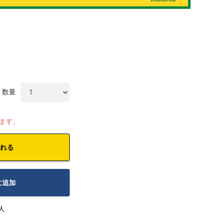
数量
します。
れる
に追加
人