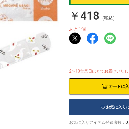
￥418
(税込)
1
あと
個
2〜10営業日ほどでお届けいた
カートに入
お気に入り
お気に入りアイテム登録者数：
0