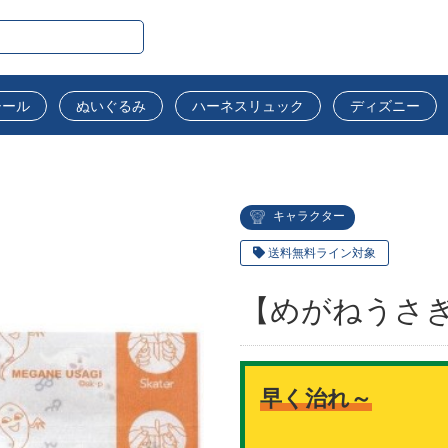
シール
ぬいぐるみ
ハーネスリュック
ディズニー
キャラクター
送料無料ライン対象
【めがねうさ
早く治れ～