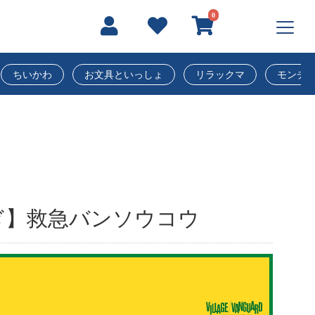
0
ちいかわ
お文具といっしょ
リラックマ
モンチ
ぎ】救急バンソウコウ