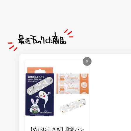
×
【めがねうさぎ】救急バン