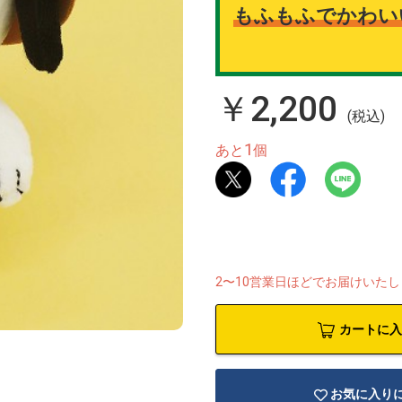
もふもふでかわい
￥2,200
(税込)
1
あと
個
2〜10営業日ほどでお届けいた
カートに入
お気に入り