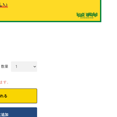
い♪
数量
します。
れる
に追加