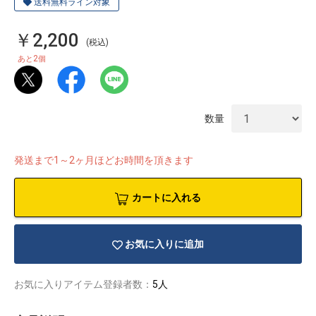
送料無料ライン対象
￥2,200
(税込)
2
あと
個
数量
発送まで1～2ヶ月ほどお時間を頂きます
カートに入れる
お気に入りに追加
物園
イラストレ
アダルトグ
ーター
ッズ
お気に入りアイテム登録者数：
5人