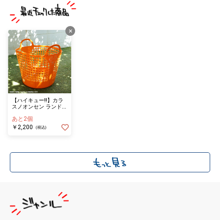
×
【ハイキュー!!】カラ
スノオンセン ランドリ
ーバッグ
あと2個
￥2,200
(税込)