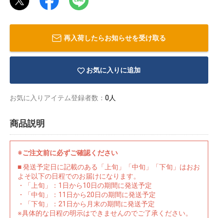
再入荷したらお知らせを受け取る
お気に入りに追加
お気に入りアイテム登録者数：
0人
商品説明
※ご注文前に必ずご確認ください
■ 発送予定日に記載のある「上旬」「中旬」「下旬」はおお
物園
イラストレ
アダルトグ
よそ以下の日程でのお届けになります。
ーター
ッズ
・「上旬」：1日から10日の期間に発送予定
・「中旬」：11日から20日の期間に発送予定
・「下旬」：21日から月末の期間に発送予定
※具体的な日程の明示はできませんのでご了承ください。