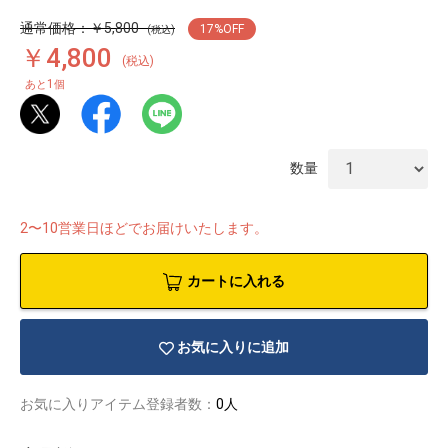
通常価格：￥5,800
17
%OFF
(税込)
￥4,800
(税込)
1
あと
個
数量
2〜10営業日ほどでお届けいたします。
カートに入れる
お気に入りに追加
物園
イラストレ
アダルトグ
ーター
ッズ
お気に入りアイテム登録者数：
0人