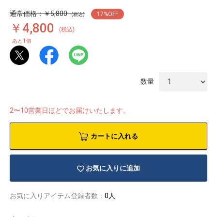
通常価格：￥5,800
17
%OFF
(税込)
￥4,800
(税込)
1
あと
個
数量
2〜10営業日ほどでお届けいたします。
カートに入れる
お気に入りに追加
物園
イラストレ
アダルトグ
ーター
ッズ
お気に入りアイテム登録者数：
0人