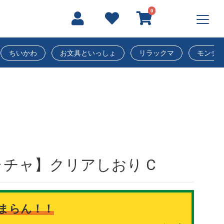
0
ちいかわ
お文具といっしょ
リラックマ
モンチ
チャ】クリアしおり C
まらん！！