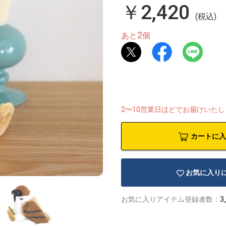
￥2,420
(税込)
2
あと
個
2〜10営業日ほどでお届けいた
カートに入
お気に入り
お気に入りアイテム登録者数：
3