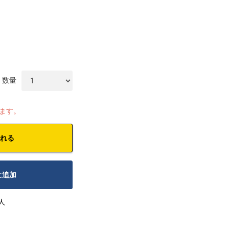
数量
します。
れる
に追加
人