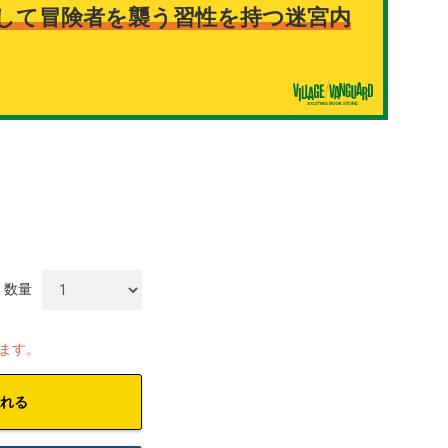
して冒険者を襲う習性を持つ迷宮内
数量
します。
れる