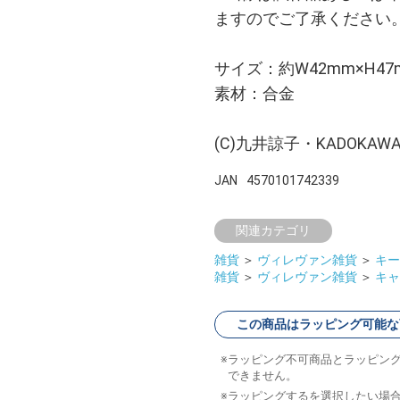
ますのでご了承ください
サイズ：約W42mm×H47
素材：合金
(C)九井諒子・KADOK
JAN
4570101742339
関連カテゴリ
雑貨
＞
ヴィレヴァン雑貨
＞
キー
雑貨
＞
ヴィレヴァン雑貨
＞
キャ
この商品はラッピング可能な
ラッピング不可商品とラッピン
できません。
ラッピングするを選択したい場