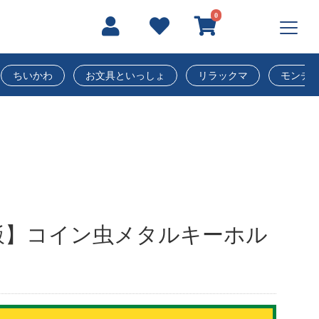
0
ちいかわ
お文具といっしょ
リラックマ
モンチ
飯】コイン虫メタルキーホル