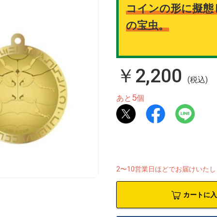
コインの形に擬態
の宝虫。
￥2,200
(税込)
5
あと
個
2〜10営業日ほどでお届けいた
カートに入