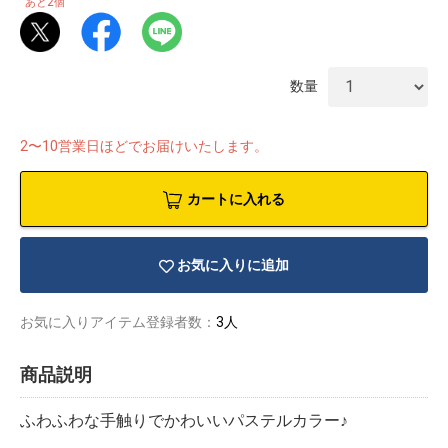
2
あと
個
数量
2〜10営業日ほどでお届けいたします。
カートに入れる
お気に入りに追加
お気に入りアイテム登録者数：
3人
物園
イラストレ
アダルトグ
商品説明
ーター
ッズ
ふわふわな手触りでかわいいパステルカラー♪