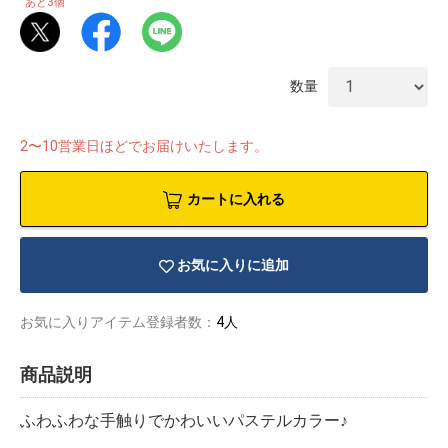
3
あと
個
数量
2〜10営業日ほどでお届けいたします。
カートに入れる
お気に入りに追加
お気に入りアイテム登録者数：
4人
物園
イラストレ
アダルトグ
商品説明
ーター
ッズ
ふわふわな手触りでかわいいパステルカラー♪