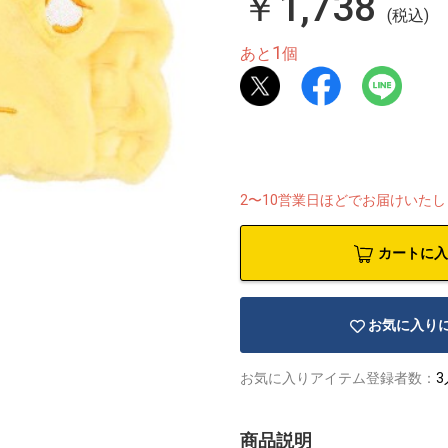
￥1,738
(税込)
1
あと
個
2〜10営業日ほどでお届けいた
カートに入
お気に入り
お気に入りアイテム登録者数：
3
商品説明