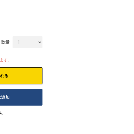
数量
します。
れる
に追加
人