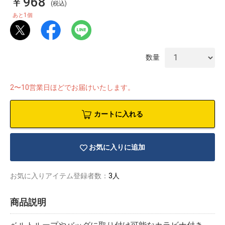
￥968
(税込)
1
あと
個
数量
2〜10営業日ほどでお届けいたします。
カートに入れる
お気に入りに追加
お気に入りアイテム登録者数：
3人
物園
イラストレ
アダルトグ
ーター
ッズ
商品説明