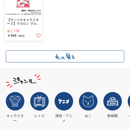
【サンリオキャラクタ
ーズ】マカロン マルチ
クリアＳ ０１ ハロー
あと1個
キティ
￥968
(税込)
キャラクタ
レトロ
漫画・アニ
ねこ
動物園
ー
メ