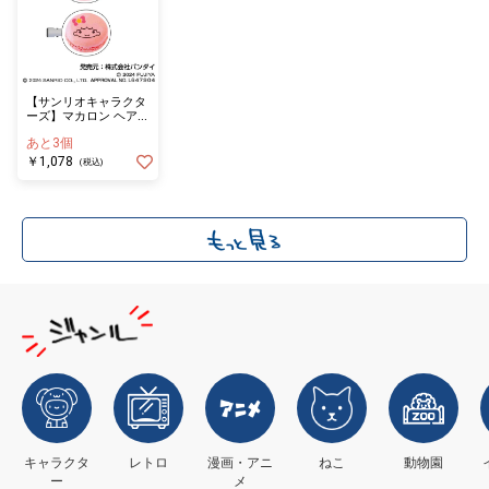
【サンリオキャラクタ
ーズ】マカロン ヘアク
リップ ０８ ララ
あと3個
￥1,078
(税込)
キャラクタ
レトロ
漫画・アニ
ねこ
動物園
ー
メ