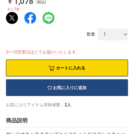
￥1,078
(税込)
3
あと
個
数量
2〜10営業日ほどでお届けいたします。
カートに入れる
お気に入りに追加
お気に入りアイテム登録者数：
2人
物園
イラストレ
アダルトグ
ーター
ッズ
商品説明