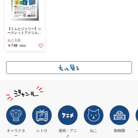
【トムとジェリー】シ
ークレットアクリルマ
グネット ファニーレト
あと6個
ロ／単品（１０種ラン
ダム）
￥748
(税込)
キャラクタ
レトロ
漫画・アニ
ねこ
動物園
ー
メ