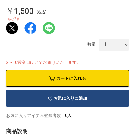
￥1,500
(税込)
2
あと
個
数量
2〜10営業日ほどでお届けいたします。
カートに入れる
お気に入りに追加
物園
イラストレ
アダルトグ
ーター
ッズ
お気に入りアイテム登録者数：
0人
商品説明