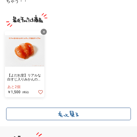
ちゃう・・
×
【よだれ堂】リアルな
白すじ入りみかんのミ
ニチュア食品サンプル
あと2個
キーホルダー
￥1,500
(税込)